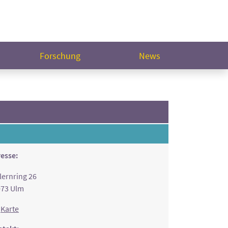
Forschung
News
esse:
lernring 26
073 Ulm
Karte