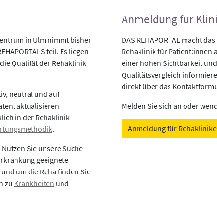
Anmeldung für Klin
ntrum in Ulm nimmt bisher
DAS REHAPORTAL macht das An
REHAPORTALS teil. Es liegen
Rehaklinik für Patient:innen a
die Qualität der Rehaklinik
einer hohen Sichtbarkeit und
Qualitätsvergleich informiere
direkt über das Kontaktformu
v, neutral und auf
aten, aktualisieren
Melden Sie sich an oder wende
lich in der Rehaklinik
Anmeldung für Rehaklinik
rtungsmethodik
.
? Nutzen Sie unsere Suche
 Erkrankung geeignete
rund um die Reha finden Sie
en zu
Krankheiten
und