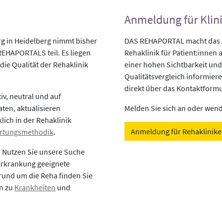
Anmeldung für Klin
 in Heidelberg nimmt bisher
DAS REHAPORTAL macht das An
REHAPORTALS teil. Es liegen
Rehaklinik für Patient:innen a
die Qualität der Rehaklinik
einer hohen Sichtbarkeit und
Qualitätsvergleich informiere
direkt über das Kontaktformu
v, neutral und auf
aten, aktualisieren
Melden Sie sich an oder wende
lich in der Rehaklinik
Anmeldung für Rehaklinik
rtungsmethodik
.
? Nutzen Sie unsere Suche
 Erkrankung geeignete
rund um die Reha finden Sie
en zu
Krankheiten
und