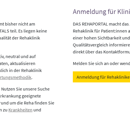
Anmeldung für Klin
mt bisher nicht am
DAS REHAPORTAL macht das An
LS teil. Es liegen keine
Rehaklinik für Patient:innen a
alität der Rehaklinik
einer hohen Sichtbarkeit und
Qualitätsvergleich informiere
direkt über das Kontaktformu
v, neutral und auf
aten, aktualisieren
Melden Sie sich an oder wende
lich in der Rehaklinik
Anmeldung für Rehaklinik
rtungsmethodik
.
? Nutzen Sie unsere Suche
 Erkrankung geeignete
rund um die Reha finden Sie
en zu
Krankheiten
und