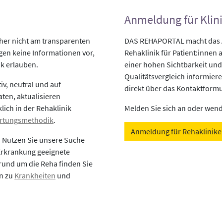
Anmeldung für Klin
her nicht am transparenten
DAS REHAPORTAL macht das An
egen keine Informationen vor,
Rehaklinik für Patient:innen a
ik erlauben.
einer hohen Sichtbarkeit und
Qualitätsvergleich informiere
v, neutral und auf
direkt über das Kontaktformu
aten, aktualisieren
lich in der Rehaklinik
Melden Sie sich an oder wende
rtungsmethodik
.
Anmeldung für Rehaklinik
? Nutzen Sie unsere Suche
 Erkrankung geeignete
rund um die Reha finden Sie
en zu
Krankheiten
und