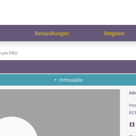
n
Behandlungen
Ratgeber
trum PRO
Orthopädie
Adr
Pes
823