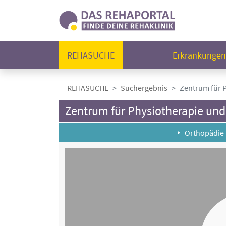
REHASUCHE
Erkrankunge
REHASUCHE
Suchergebnis
Zentrum für P
Zentrum für Physiotherapie und
Orthopädie