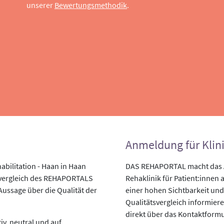
unserer
Bewertungsmethodik
.
Anmeldung für Klin
bilitation - Haan in Haan
DAS REHAPORTAL macht das An
svergleich des REHAPORTALS
Rehaklinik für Patient:innen a
 Aussage über die Qualität der
einer hohen Sichtbarkeit und
Qualitätsvergleich informiere
direkt über das Kontaktformu
v, neutral und auf