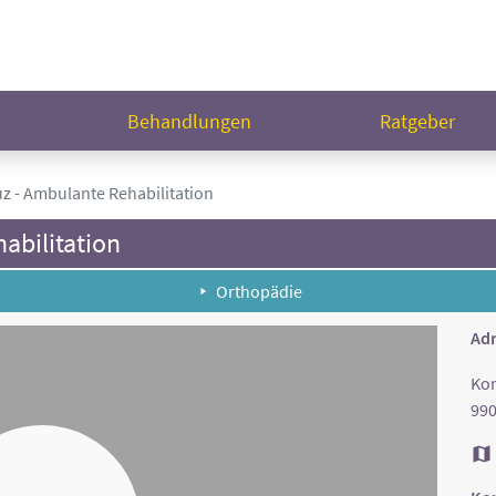
n
Behandlungen
Ratgeber
z - Ambulante Rehabilitation
abilitation
Orthopädie
Adr
Kon
990