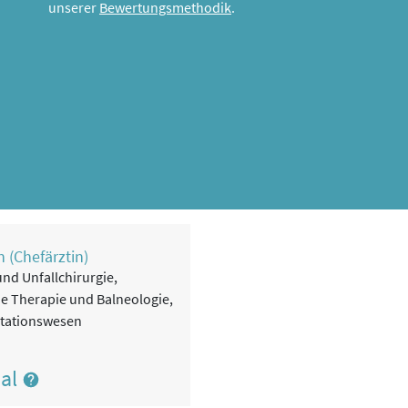
unserer
Bewertungsmethodik
.
 (Chefärztin)
und Unfallchirurgie,
he Therapie und Balneologie,
itationswesen
nal