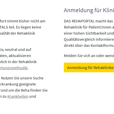
Anmeldung für Klin
furt nimmt bisher nicht am
DAS REHAPORTAL macht das An
LS teil. Es liegen keine
Rehaklinik für Patient:innen a
alität der Rehaklinik
einer hohen Sichtbarkeit und
Qualitätsvergleich informiere
direkt über das Kontaktformu
v, neutral und auf
aten, aktualisieren
Melden Sie sich an oder wende
lich in der Rehaklinik
Anmeldung für Rehaklinik
rtungsmethodik
.
? Nutzen Sie unsere Suche
 Erkrankung geeignete
rund um die Reha finden Sie
en zu
Krankheiten
und