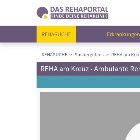
REHASUCHE
Erkrankunge
REHASUCHE
Suchergebnis
REHA am Kreu
REHA am Kreuz - Ambulante Reh