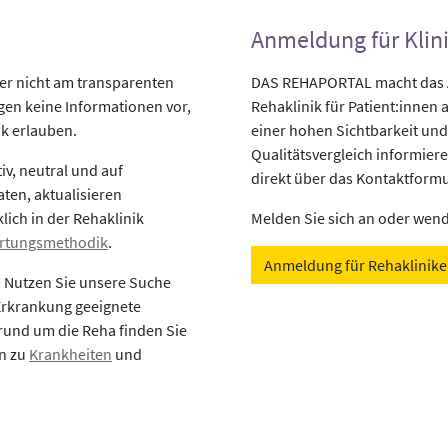
Anmeldung für Klin
r nicht am transparenten
DAS REHAPORTAL macht das An
egen keine Informationen vor,
Rehaklinik für Patient:innen a
ik erlauben.
einer hohen Sichtbarkeit und
Qualitätsvergleich informiere
v, neutral und auf
direkt über das Kontaktformu
aten, aktualisieren
lich in der Rehaklinik
Melden Sie sich an oder wende
rtungsmethodik
.
Anmeldung für Rehaklinik
? Nutzen Sie unsere Suche
 Erkrankung geeignete
rund um die Reha finden Sie
en zu
Krankheiten
und