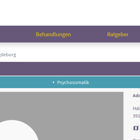
n
Behandlungen
Ratgeber
gdeburg
Psychosomatik
Adr
Hal
39