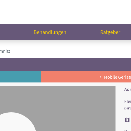
n
Behandlungen
Ratgeber
mnitz
Mobile Geriat
Adr
Fle
091