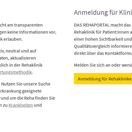
Anmeldung für Klin
icht am transparenten
DAS REHAPORTAL macht das An
egen keine Informationen vor,
Rehaklinik für Patient:innen a
ik erlauben.
einer hohen Sichtbarkeit und
Qualitätsvergleich informiere
v, neutral und auf
direkt über das Kontaktformu
aten, aktualisieren
lich in der Rehaklinik
Melden Sie sich an oder wende
rtungsmethodik
.
Anmeldung für Rehaklinik
? Nutzen Sie unsere Suche
 Erkrankung geeignete
rund um die Reha finden Sie
en zu
Krankheiten
und