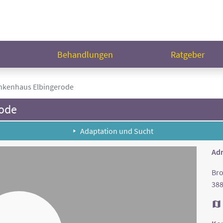
n
Behandlungen
Ratgeber
nkenhaus Elbingerode
rode
Adaptation und Sucht
Adr
Bro
388