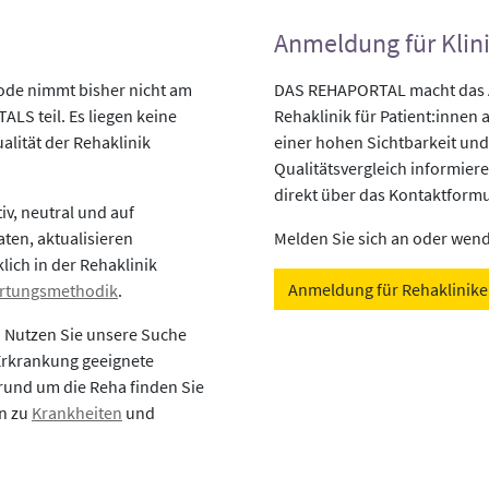
Anmeldung für Klin
ode nimmt bisher nicht am
DAS REHAPORTAL macht das An
LS teil. Es liegen keine
Rehaklinik für Patient:innen a
alität der Rehaklinik
einer hohen Sichtbarkeit und
Qualitätsvergleich informiere
direkt über das Kontaktformu
v, neutral und auf
aten, aktualisieren
Melden Sie sich an oder wende
lich in der Rehaklinik
Anmeldung für Rehaklinik
rtungsmethodik
.
? Nutzen Sie unsere Suche
 Erkrankung geeignete
rund um die Reha finden Sie
en zu
Krankheiten
und