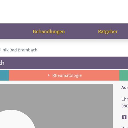
n
Behandlungen
Ratgeber
klinik Bad Brambach
ch
Rheumatologie
Adr
Chr
08