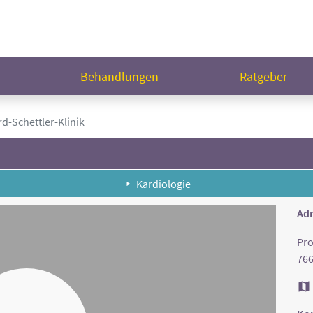
n
Behandlungen
Ratgeber
d-Schettler-Klinik
Kardiologie
Adr
Pro
76