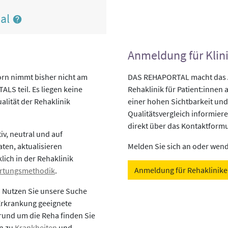
nal
Anmeldung für Klin
orn nimmt bisher nicht am
DAS REHAPORTAL macht das An
LS teil. Es liegen keine
Rehaklinik für Patient:innen a
alität der Rehaklinik
einer hohen Sichtbarkeit und
Qualitätsvergleich informiere
direkt über das Kontaktformu
v, neutral und auf
aten, aktualisieren
Melden Sie sich an oder wende
lich in der Rehaklinik
Anmeldung für Rehaklinik
rtungsmethodik
.
? Nutzen Sie unsere Suche
 Erkrankung geeignete
rund um die Reha finden Sie
en zu
Krankheiten
und