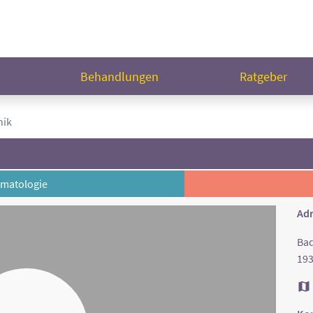
n
Behandlungen
Ratgeber
nik
matologie
Adr
Bad
193