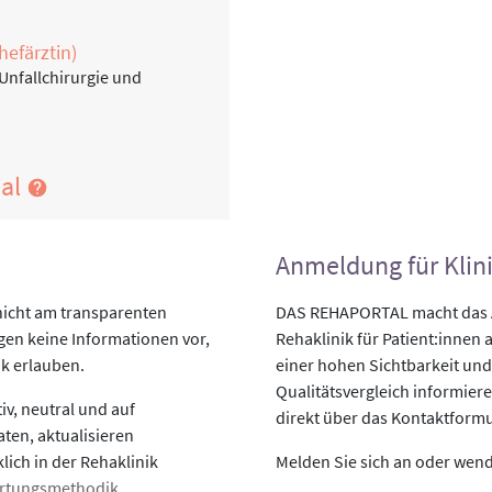
hefärztin)
 Unfallchirurgie und
nal
Anmeldung für Klin
nicht am transparenten
DAS REHAPORTAL macht das An
egen keine Informationen vor,
Rehaklinik für Patient:innen a
ik erlauben.
einer hohen Sichtbarkeit und
Qualitätsvergleich informiere
v, neutral und auf
direkt über das Kontaktformu
aten, aktualisieren
lich in der Rehaklinik
Melden Sie sich an oder wende
rtungsmethodik
.