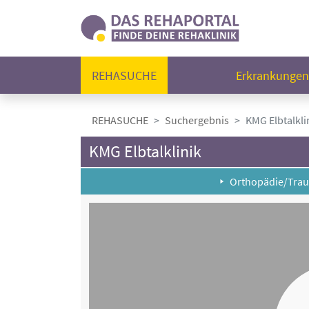
REHASUCHE
Erkrankunge
REHASUCHE
Suchergebnis
KMG Elbtalkli
KMG Elbtalklinik
Orthopädie/Trau