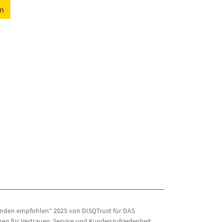
en
nden empfohlen“ 2025 von DISQTrust für DAS
en für Vertrauen, Service und Kundenzufriedenheit.