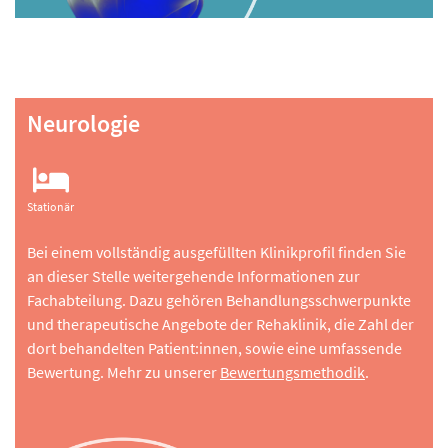
Neurologie
Stationär
Bei einem vollständig ausgefüllten Klinikprofil finden Sie
an dieser Stelle weitergehende Informationen zur
Fachabteilung. Dazu gehören Behandlungsschwerpunkte
und therapeutische Angebote der Rehaklinik, die Zahl der
dort behandelten Patient:innen, sowie eine umfassende
Bewertung. Mehr zu unserer
Bewertungsmethodik
.