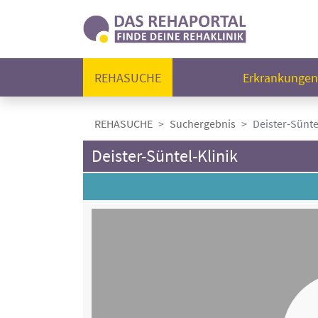
REHASUCHE
Erkrankunge
REHASUCHE
Suchergebnis
Deister-Sünte
Deister-Süntel-Klinik