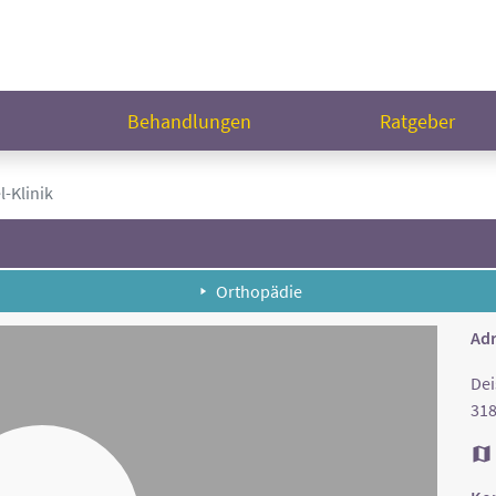
n
Behandlungen
Ratgeber
l-Klinik
Orthopädie
Adr
Dei
31