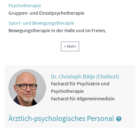
Psychotherapie
Gruppen- und Einzelpsychotherapie
Sport- und Bewegungstherapie
Bewegungstherapie in der Halle und im Freien,
Bewegungsbad
+ Mehr
Physiotherapie
Eigene Physiotherapieabteilung
Ergotherapie, Arbeitstherapie und andere funktionelle
Therapie
Dr. Christoph Bätje (Chefarzt)
Ergo- und Kreativtherapie
Facharzt für Psychiatrie und
Klinische Sozialarbeit, Sozialtherapie
Psychotherapie
Sozialberatung in rechtlichen, finanziellen und
Facharzt für Allgemeinmedizin
beruflichen Fragen
Information, Motivation, Schulung
Ärztlich-psychologisches Personal
Patientenschulungen, Angehörigenarbeit in Form von
Seminaren und Angehörigengesprächen