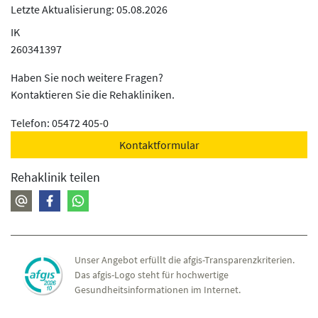
Rückfallcurriculum
Letzte Aktualisierung: 05.08.2026
Für Therapiewiederholer über sechs Wochen
IK
Indikativgruppen
260341397
Unter anderem Training sozialer Kompetenzen,
Bewegungstraining, Entspannungsverfahren,
Haben Sie noch weitere Fragen?
Depressionen erfolgreich bewältigen oder die
Kontaktieren Sie die Rehakliniken.
Musikgruppe.
Telefon: 05472 405-0
Ernährung
Kontaktformular
Lehrküche in Gemeinschaft, Ernährungsberatung
Rehaklinik teilen
Unser Angebot erfüllt die afgis-Transparenzkriterien.
Das afgis-Logo steht für hochwertige
Gesundheitsinformationen im Internet.