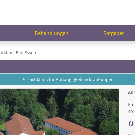
n
Behandlungen
Ratgeber
fklinik Bad Essen
Fachklinik für Abhängigkeitserkrankungen
Adr
Em
491