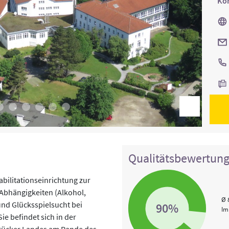
Kon
Qualitätsbewertun
abilitationseinrichtung zur
Abhängigkeiten (Alkohol,
Ø 
nd Glücksspielsucht bei
90%
Im
e befindet sich in der
brücker Landes am Rande des