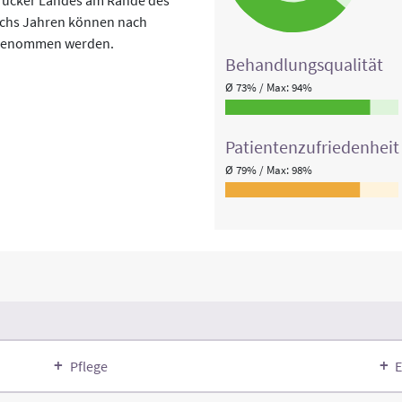
sechs Jahren können nach
ufgenommen werden.
Behandlungs­qualität
Ø 73% / Max: 94%
Patienten­zufriedenheit
Ø 79% / Max: 98%
Pflege