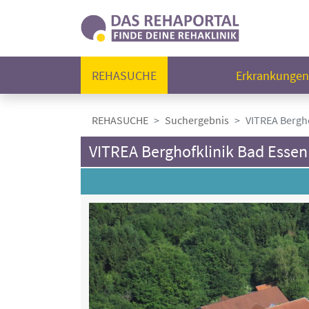
REHASUCHE
Erkrankunge
REHASUCHE
Suchergebnis
VITREA Bergho
VITREA Berghofklinik Bad Essen