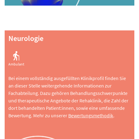
Neurologie
Ambulant
Bei einem vollständig ausgefüllten Klinikprofil finden Sie
an dieser Stelle weitergehende Informationen zur
Fachabteilung. Dazu gehören Behandlungsschwerpunkte
und therapeutische Angebote der Rehaklinik, die Zahl der
dort behandelten Patient:innen, sowie eine umfassende
Bewertung. Mehr zu unserer
Bewertungsmethodik
.