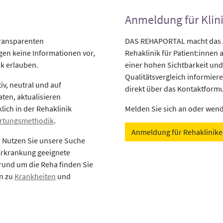
Anmeldung für Klin
transparenten
DAS REHAPORTAL macht das An
egen keine Informationen vor,
Rehaklinik für Patient:innen a
ik erlauben.
einer hohen Sichtbarkeit und
Qualitätsvergleich informiere
v, neutral und auf
direkt über das Kontaktformu
aten, aktualisieren
lich in der Rehaklinik
Melden Sie sich an oder wende
rtungsmethodik
.
Anmeldung für Rehaklinik
? Nutzen Sie unsere Suche
 Erkrankung geeignete
rund um die Reha finden Sie
en zu
Krankheiten
und