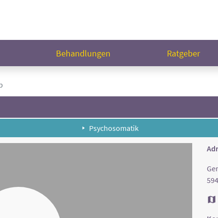
n
Behandlungen
Ratgeber
p
Psychosomatik
Adr
Ger
59