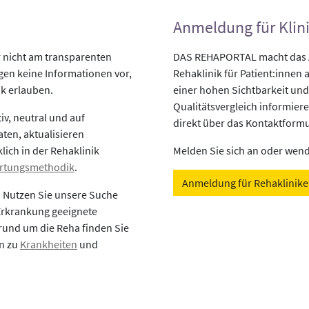
Anmeldung für Klin
r nicht am transparenten
DAS REHAPORTAL macht das An
egen keine Informationen vor,
Rehaklinik für Patient:innen a
ik erlauben.
einer hohen Sichtbarkeit und
Qualitätsvergleich informiere
v, neutral und auf
direkt über das Kontaktformu
aten, aktualisieren
lich in der Rehaklinik
Melden Sie sich an oder wende
rtungsmethodik
.
Anmeldung für Rehaklinik
? Nutzen Sie unsere Suche
 Erkrankung geeignete
rund um die Reha finden Sie
en zu
Krankheiten
und