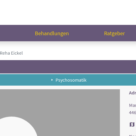
n
Behandlungen
Ratgeber
Reha Eickel
Psychosomatik
Adr
Mar
446