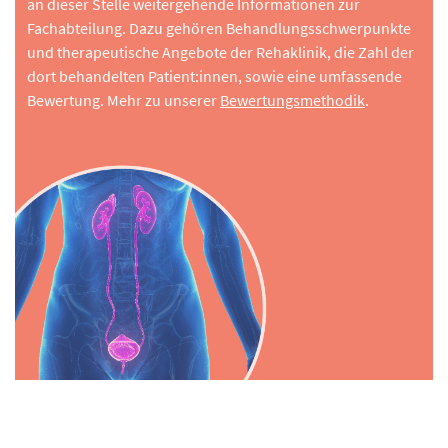
an dieser Stelle weitergehende Informationen zur
Fachabteilung. Dazu gehören Behandlungsschwerpunkte
und therapeutische Angebote der Rehaklinik, die Zahl der
dort behandelten Patient:innen, sowie eine umfassende
Bewertung. Mehr zu unserer
Bewertungsmethodik
.