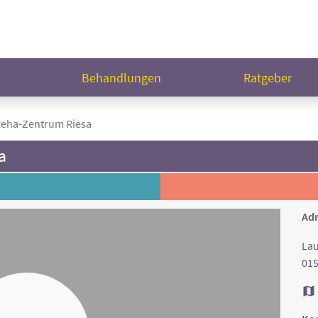
n
Behandlungen
Ratgeber
eha-Zentrum Riesa
a
Adr
Lau
015