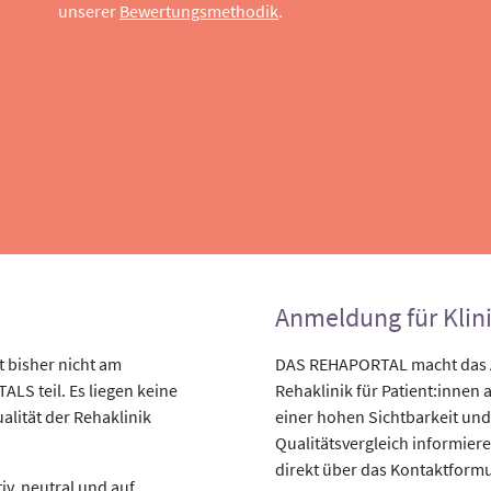
unserer
Bewertungsmethodik
.
Anmeldung für Klin
 bisher nicht am
DAS REHAPORTAL macht das An
LS teil. Es liegen keine
Rehaklinik für Patient:innen a
alität der Rehaklinik
einer hohen Sichtbarkeit und
Qualitätsvergleich informiere
direkt über das Kontaktformu
v, neutral und auf