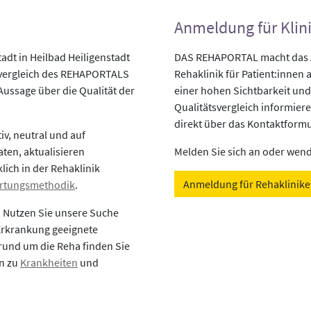
Anmeldung für Klin
dt in Heilbad Heiligenstadt
DAS REHAPORTAL macht das An
svergleich des REHAPORTALS
Rehaklinik für Patient:innen a
 Aussage über die Qualität der
einer hohen Sichtbarkeit und
Qualitätsvergleich informiere
direkt über das Kontaktformu
v, neutral und auf
aten, aktualisieren
Melden Sie sich an oder wende
lich in der Rehaklinik
Anmeldung für Rehaklinik
rtungsmethodik
.
? Nutzen Sie unsere Suche
 Erkrankung geeignete
rund um die Reha finden Sie
en zu
Krankheiten
und