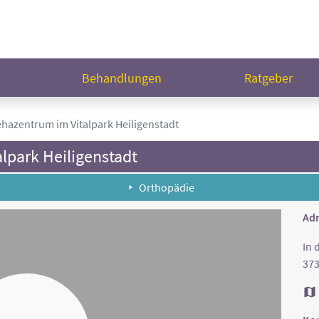
n
Behandlungen
Ratgeber
hazentrum im Vitalpark Heiligenstadt
lpark Heiligenstadt
Orthopädie
Adr
In 
373