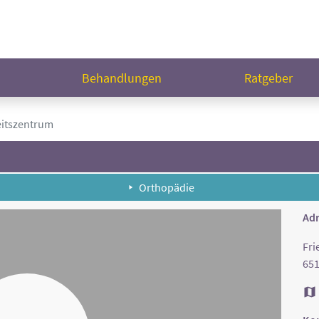
n
Behandlungen
Ratgeber
itszentrum
Orthopädie
Adr
Fri
65