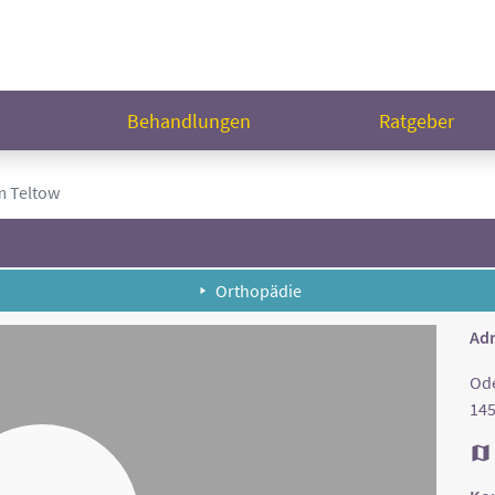
n
Behandlungen
Ratgeber
m Teltow
Orthopädie
Adr
Ode
145