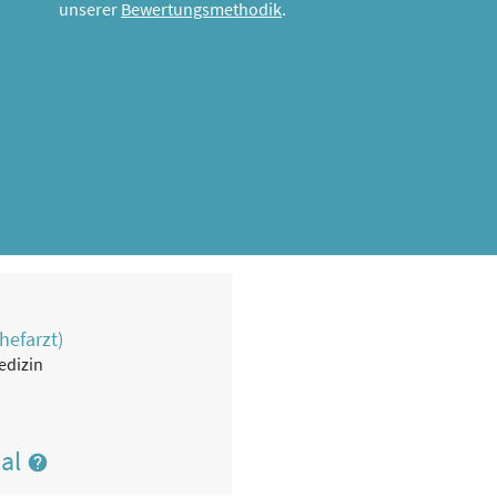
unserer
Bewertungsmethodik
.
hefarzt)
edizin
nal