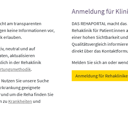
Anmeldung für Klin
icht am transparenten
DAS REHAPORTAL macht das An
egen keine Informationen vor,
Rehaklinik für Patient:innen a
ik erlauben.
einer hohen Sichtbarkeit und
Qualitätsvergleich informiere
v, neutral und auf
direkt über das Kontaktformu
aten, aktualisieren
lich in der Rehaklinik
Melden Sie sich an oder wende
rtungsmethodik
.
Anmeldung für Rehaklinik
? Nutzen Sie unsere Suche
 Erkrankung geeignete
rund um die Reha finden Sie
en zu
Krankheiten
und