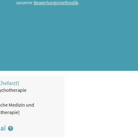
unserer
Bewertungsmethodik
.
Chefarzt)
sychotherapie
sche Medizin und
stherapie)
nal