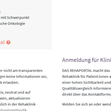
)
n mit Schwerpunkt
ische Onkologie
nal
Anmeldung für Klin
er nicht am transparenten
DAS REHAPORTAL macht das An
egen keine Informationen vor,
Rehaklinik für Patient:innen a
ik erlauben.
einer hohen Sichtbarkeit und
Qualitätsvergleich informiere
v, neutral und auf
direkt über das Kontaktformu
aten, aktualisieren
lich in der Rehaklinik
Melden Sie sich an oder wende
rtungsmethodik
.