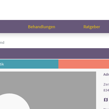
n
Behandlungen
Ratgeber
and
ik
Adr
Zen
834