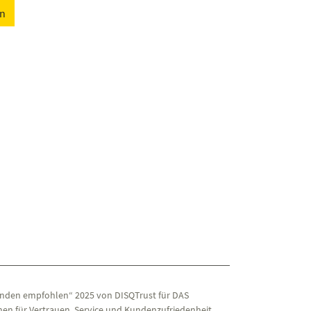
en
nden empfohlen“ 2025 von DISQTrust für DAS
en für Vertrauen, Service und Kundenzufriedenheit.