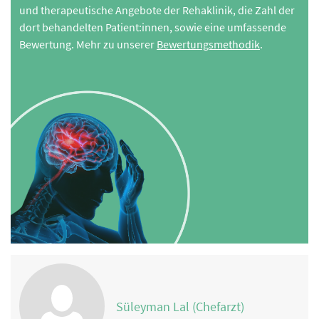
und therapeutische Angebote der Rehaklinik, die Zahl der
dort behandelten Patient:innen, sowie eine umfassende
Bewertung. Mehr zu unserer
Bewertungsmethodik
.
Süleyman Lal (Chefarzt)