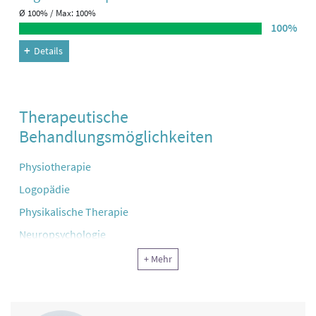
Ø 100% / Max: 100%
100%
Details
Therapeutische
Behandlungsmöglichkeiten
Physiotherapie
Logopädie
Physikalische Therapie
Neuropsychologie
Ergotherapie, Arbeitstherapie und andere funktionelle
+ Mehr
Therapie
Information, Motivation, Schulung