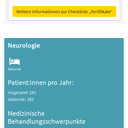
Weitere Informationen zur Checkliste „Zertifikate“
Neurologie
Stationär
Patient:innen pro Jahr:
insgesamt: 281
stationär: 281
Medizinische
Behandlungsschwerpunkte