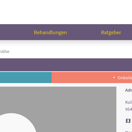
n
Behandlungen
Ratgeber
ghöhe
Onkolo
Adr
Kul
954