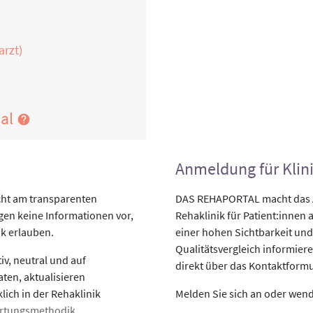
arzt)
nal
Anmeldung für Klin
cht am transparenten
DAS REHAPORTAL macht das An
egen keine Informationen vor,
Rehaklinik für Patient:innen a
ik erlauben.
einer hohen Sichtbarkeit und
Qualitätsvergleich informiere
v, neutral und auf
direkt über das Kontaktformu
aten, aktualisieren
lich in der Rehaklinik
Melden Sie sich an oder wende
rtungsmethodik
.