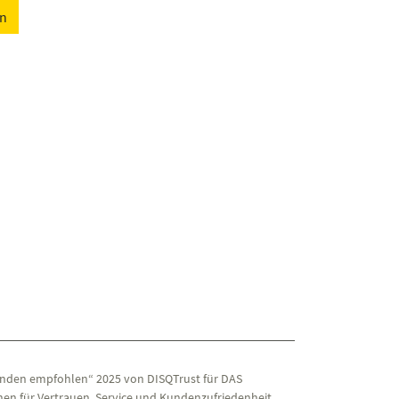
en
nden empfohlen“ 2025 von DISQTrust für DAS
en für Vertrauen, Service und Kundenzufriedenheit.