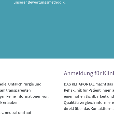
unserer
Bewertungsmethodik
.
Anmeldung für Klin
ie, Unfallchirurgie und
DAS REHAPORTAL macht das An
t am transparenten
Rehaklinik für Patient:innen a
egen keine Informationen vor,
einer hohen Sichtbarkeit und
ik erlauben.
Qualitätsvergleich informiere
direkt über das Kontaktformu
v, neutral und auf