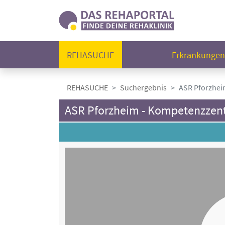
REHASUCHE
Erkrankunge
REHASUCHE
Suchergebnis
ASR Pforzhei
ASR Pforzheim - Kompetenzzentr