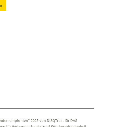
en
nden empfohlen“ 2025 von DISQTrust für DAS
en für Vertrauen, Service und Kundenzufriedenheit.