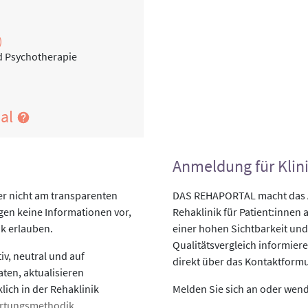
)
nd Psychotherapie
nal
Anmeldung für Klin
er nicht am transparenten
DAS REHAPORTAL macht das An
egen keine Informationen vor,
Rehaklinik für Patient:innen a
ik erlauben.
einer hohen Sichtbarkeit und
Qualitätsvergleich informiere
v, neutral und auf
direkt über das Kontaktformu
aten, aktualisieren
lich in der Rehaklinik
Melden Sie sich an oder wende
rtungsmethodik
.