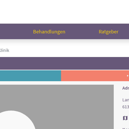
n
Behandlungen
Ratgeber
linik
Adr
Lan
61