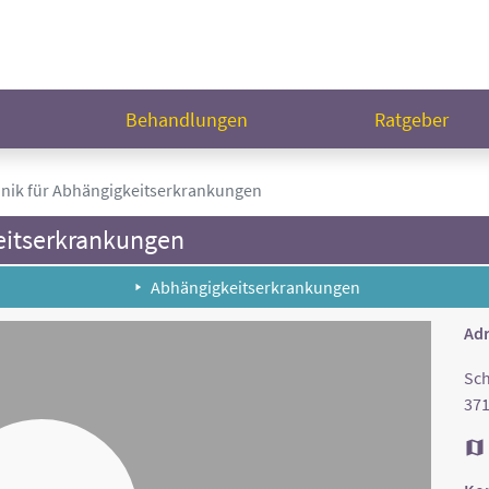
n
Behandlungen
Ratgeber
inik für Abhängigkeitserkrankungen
eitserkrankungen
Abhängigkeitserkrankungen
Adr
Sch
371