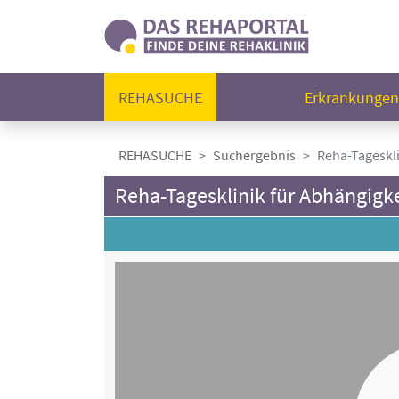
REHASUCHE
Erkrankunge
REHASUCHE
Suchergebnis
Reha-Tageskl
Reha-Tagesklinik für Abhängigk