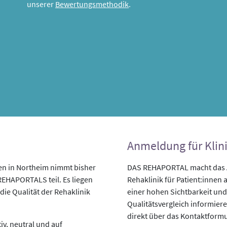
unserer
Bewertungsmethodik
.
Anmeldung für Klin
en in Northeim nimmt bisher
DAS REHAPORTAL macht das An
REHAPORTALS teil. Es liegen
Rehaklinik für Patient:innen a
die Qualität der Rehaklinik
einer hohen Sichtbarkeit und
Qualitätsvergleich informiere
direkt über das Kontaktformu
v, neutral und auf