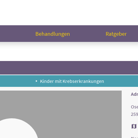
n
Behandlungen
Ratgeber
Kinder mit Krebserkrankungen
Adr
Ose
259