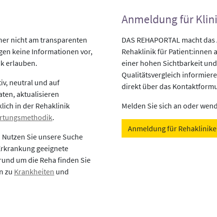
Anmeldung für Klin
her nicht am transparenten
DAS REHAPORTAL macht das An
egen keine Informationen vor,
Rehaklinik für Patient:innen a
ik erlauben.
einer hohen Sichtbarkeit und
Qualitätsvergleich informiere
v, neutral und auf
direkt über das Kontaktformu
aten, aktualisieren
lich in der Rehaklinik
Melden Sie sich an oder wende
rtungsmethodik
.
Anmeldung für Rehaklinik
? Nutzen Sie unsere Suche
 Erkrankung geeignete
rund um die Reha finden Sie
en zu
Krankheiten
und