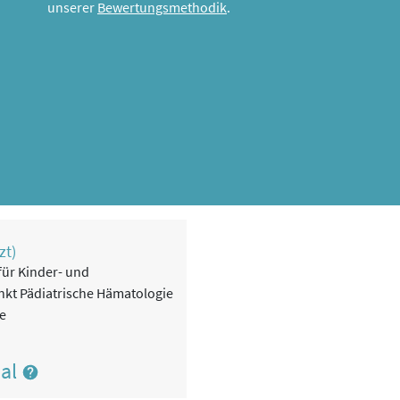
unserer
Bewertungsmethodik
.
zt)
 für Kinder- und
kt Pädiatrische Hämatologie
e
nal