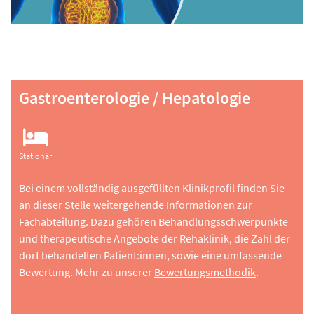
Gastroenterologie / Hepatologie
Stationär
Bei einem vollständig ausgefüllten Klinikprofil finden Sie
an dieser Stelle weitergehende Informationen zur
Fachabteilung. Dazu gehören Behandlungsschwerpunkte
und therapeutische Angebote der Rehaklinik, die Zahl der
dort behandelten Patient:innen, sowie eine umfassende
Bewertung. Mehr zu unserer
Bewertungsmethodik
.