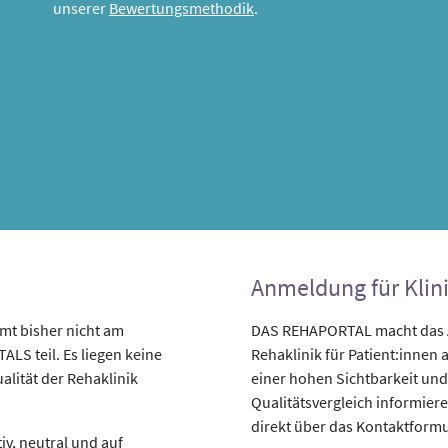
unserer
Bewertungsmethodik
.
Anmeldung für Klin
mmt bisher nicht am
DAS REHAPORTAL macht das An
LS teil. Es liegen keine
Rehaklinik für Patient:innen a
alität der Rehaklinik
einer hohen Sichtbarkeit und
Qualitätsvergleich informiere
direkt über das Kontaktformu
v, neutral und auf