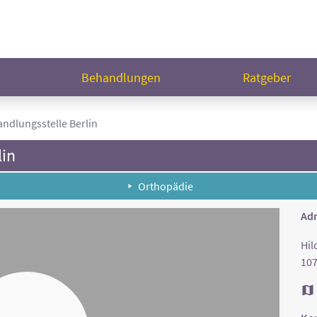
n
Behandlungen
Ratgeber
ndlungsstelle Berlin
lin
Orthopädie
Adr
Hil
107