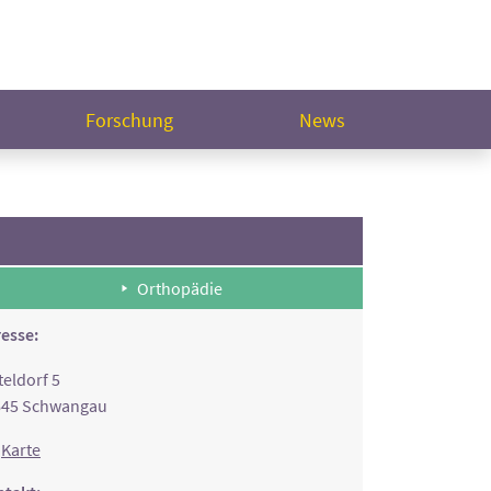
Forschung
News
Orthopädie
esse:
teldorf 5
645 Schwangau
Karte