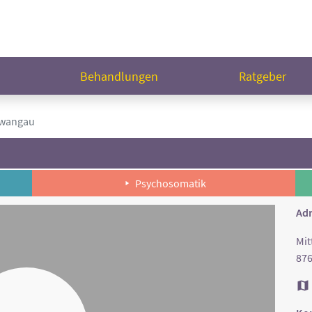
n
Behandlungen
Ratgeber
hwangau
Psychosomatik
Adr
Mit
87