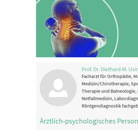
Prof. Dr. Diethard M. Usi
Facharzt für Orthopädie, M
Medizin/Chirotherapie, Spo
Therapie und Balneologie, 
Notfallmedizin, Labordiag
Röntgendiagnostik fachge
Ärztlich-psychologisches Perso