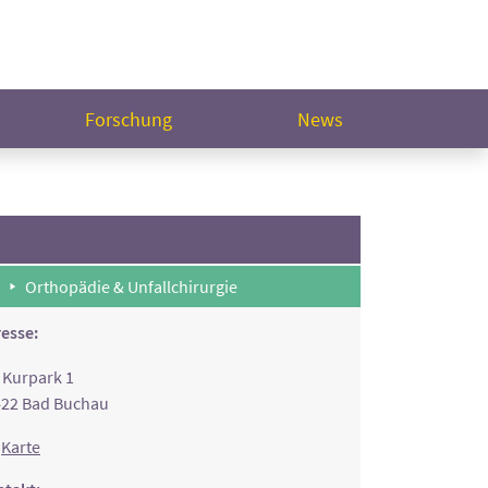
Forschung
News
Orthopädie & Unfallchirurgie
esse:
Kurpark 1
422 Bad Buchau
Karte