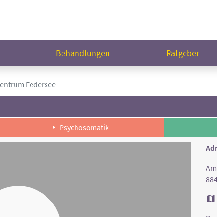
n
Behandlungen
Ratgeber
entrum Federsee
Psychosomatik
Adr
Am 
88