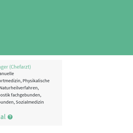
nger (Chefarzt)
anuelle
rtmedizin, Physikalische
Naturheilverfahren,
nostik fachgebunden,
bunden, Sozialmedizin
nal