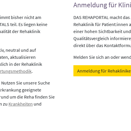
Anmeldung für Klin
immt bisher nicht am
DAS REHAPORTAL macht das An
LS teil. Es liegen keine
Rehaklinik für Patient:innen a
alität der Rehaklinik
einer hohen Sichtbarkeit und
Qualitätsvergleich informiere
direkt über das Kontaktformu
v, neutral und auf
aten, aktualisieren
Melden Sie sich an oder wende
lich in der Rehaklinik
Anmeldung für Rehaklinik
rtungsmethodik
.
? Nutzen Sie unsere Suche
 Erkrankung geeignete
rund um die Reha finden Sie
en zu
Krankheiten
und