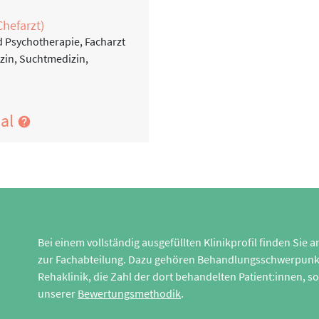
Chefarzt)
d Psychotherapie, Facharzt
izin, Suchtmedizin,
nal
Bei einem vollständig ausgefüllten Klinikprofil finden Sie
zur Fachabteilung. Dazu gehören Behandlungsschwerpunk
Rehaklinik, die Zahl der dort behandelten Patient:innen,
unserer
Bewertungsmethodik
.