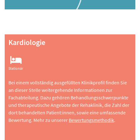
Kardiologie
Stationär
Bei einem vollständig ausgefüllten Klinikprofil finden Sie
an dieser Stelle weitergehende Informationen zur
Fachabteilung. Dazu gehören Behandlungsschwerpunkte
und therapeutische Angebote der Rehaklinik, die Zahl der
dort behandelten Patient:innen, sowie eine umfassende
Bewertung. Mehr zu unserer
Bewertungsmethodik
.