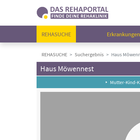
REHASUCHE
Erkrankunge
REHASUCHE
Suchergebnis
Haus Möwenn
Haus Möwennest
Mutter-Kind-K