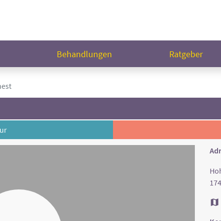
n
Behandlungen
Ratgeber
est
ur
Adr
Hoh
174