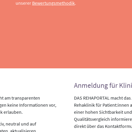
unserer
Bewertungsmethodik
.
Anmeldung für Klin
ht am transparenten
DAS REHAPORTAL macht das An
egen keine Informationen vor,
Rehaklinik für Patient:innen a
ik erlauben.
einer hohen Sichtbarkeit und
Qualitätsvergleich informiere
v, neutral und auf
direkt über das Kontaktformu
aten, aktualisieren