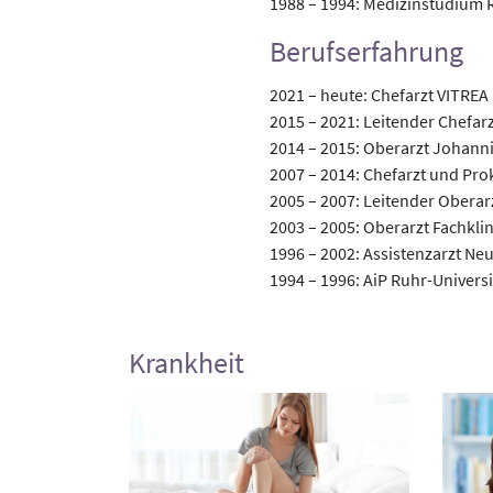
1988 – 1994: Medizinstudium 
Berufserfahrung
2021 – heute: Chefarzt VITREA
2015 – 2021: Leitender Chefa
2014 – 2015: Oberarzt Johan
2007 – 2014: Chefarzt und Pro
2005 – 2007: Leitender Oberar
2003 – 2005: Oberarzt Fachkli
1996 – 2002: Assistenzarzt Ne
1994 – 1996: AiP Ruhr-Univers
Krankheit