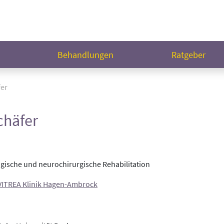
n
Behandlungen
Ratgeber
fer
chäfer
logische und neurochirurgische Rehabilitation
VITREA Klinik Hagen-Ambrock