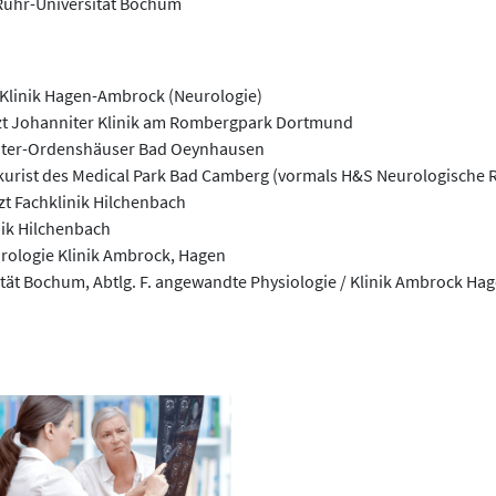
Ruhr-Universität Bochum
 Klinik Hagen-Ambrock (Neurologie)
rzt Johanniter Klinik am Rombergpark Dortmund
niter-Ordenshäuser Bad Oeynhausen
kurist des Medical Park Bad Camberg (vormals H&S Neurologische R
zt Fachklinik Hilchenbach
nik Hilchenbach
urologie Klinik Ambrock, Hagen
ität Bochum, Abtlg. F. angewandte Physiologie / Klinik Ambrock Ha