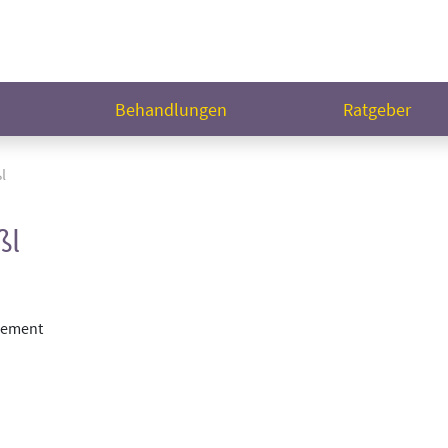
n
Behandlungen
Ratgeber
l
ßl
gement