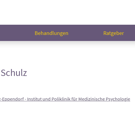
n
Behandlungen
Ratgeber
r Schulz
Eppendorf - Institut und Poliklinik für Medizinische Psychologie