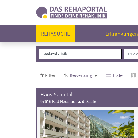
REHASUCHE
Erkrankunge
Filter
Bewertung
Liste
Haus Saaletal
97616 Bad Neustadt a. d. Saale