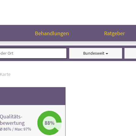
n
Behandlungen
Ratgeber
Bundesweit
Karte
Qualitäts­
bewertung
88%
Ø 86% / Max: 97%