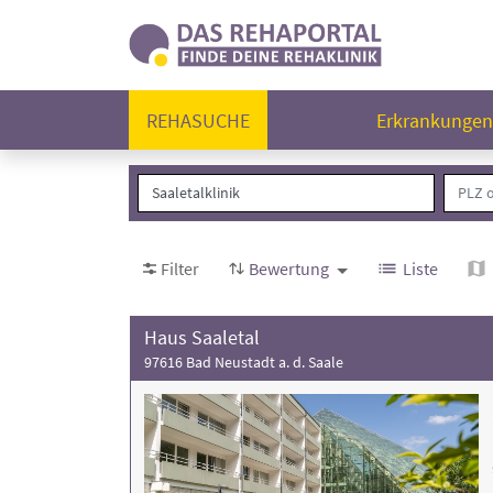
REHASUCHE
Erkrankunge
Filter
Bewertung
Liste
Haus Saaletal
97616 Bad Neustadt a. d. Saale