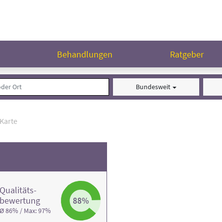
n
Behandlungen
Ratgeber
Bundesweit
Karte
Qualitäts­
bewertung
88%
Ø 86% / Max: 97%